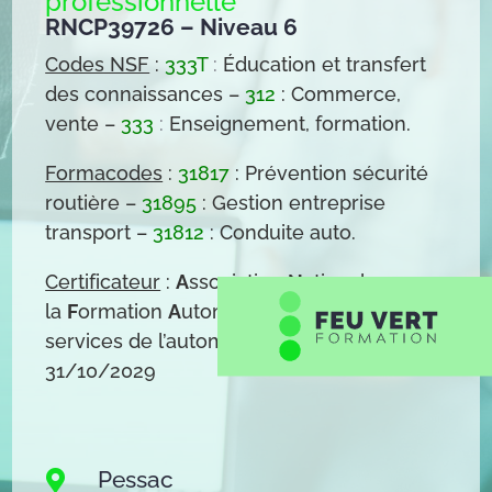
professionnelle
RNCP39726 – Niveau 6
Codes NSF
:
333T
:
Éducation et transfert
des connaissances –
312
: Commerce,
vente –
333
:
Enseignement, formation.
Formacodes
:
31817
: Prévention sécurité
routière –
31895
: Gestion entreprise
transport –
31812
: Conduite auto.
Certificateur
:
A
ssociation
N
ationale pour
la
F
ormation
A
utomobile – CNPE des
services de l’automobile – 31/10/2024 –
31/10/2029
Pessac
