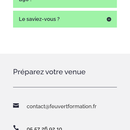
Le saviez-vous ?
Préparez votre venue

contact@feuvertformation.fr

05 57 26 92 10